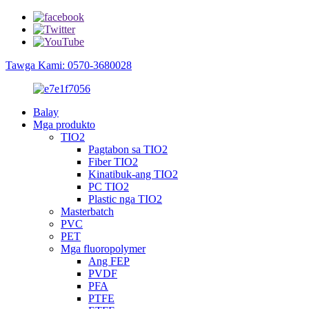
Tawga Kami: 0570-3680028
Balay
Mga produkto
TIO2
Pagtabon sa TIO2
Fiber TIO2
Kinatibuk-ang TIO2
PC TIO2
Plastic nga TIO2
Masterbatch
PVC
PET
Mga fluoropolymer
Ang FEP
PVDF
PFA
PTFE