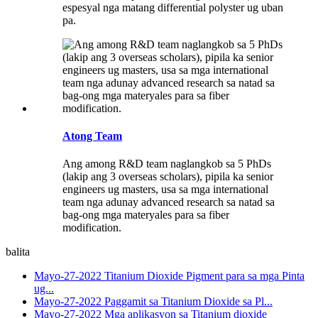
espesyal nga matang differential polyster ug uban
pa.
Atong Team
Ang among R&D team naglangkob sa 5 PhDs
(lakip ang 3 overseas scholars), pipila ka senior
engineers ug masters, usa sa mga international
team nga adunay advanced research sa natad sa
bag-ong mga materyales para sa fiber
modification.
balita
Mayo-27-2022
Titanium Dioxide Pigment para sa mga Pinta
ug...
Mayo-27-2022
Paggamit sa Titanium Dioxide sa Pl...
Mayo-27-2022
Mga aplikasyon sa Titanium dioxide