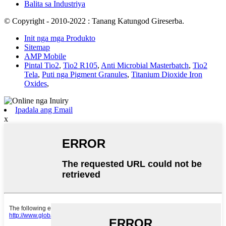
Balita sa Industriya
© Copyright - 2010-2022 : Tanang Katungod Gireserba.
Init nga mga Produkto
Sitemap
AMP Mobile
Pintal Tio2
,
Tio2 R105
,
Anti Microbial Masterbatch
,
Tio2
Tela
,
Puti nga Pigment Granules
,
Titanium Dioxide Iron
Oxides
,
Ipadala ang Email
x