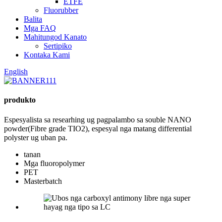
ETFE
Fluorubber
Balita
Mga FAQ
Mahitungod Kanato
Sertipiko
Kontaka Kami
English
produkto
Espesyalista sa researhing ug pagpalambo sa souble NANO
powder(Fibre grade TIO2), espesyal nga matang differential
polyster ug uban pa.
tanan
Mga fluoropolymer
PET
Masterbatch