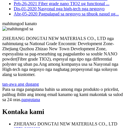
Peb-26-2021
Fiber grade nano TIO2 ug functional ...
Dis-01-2020
Nasyonal nga high-tech nga negosyo
Abr-05-2020
Pagpalapad sa negosyo sa tibuok nasud ug...
mahitungod kanato
ZHEJIANG DONGTAI NEW MATERIALS CO., LTD nga
nahimutang sa National Grade Enconmic Development Zone-
Zhejiang Quzhou Zhizao New Town Development Zone,
espesyalista sa pag-researhing ug pagpalambo sa souble NANO
powder(Fibre grade TIO2), espesyal nga tipo nga differential
polyster ug uban pa.Ang among kompanya usa sa Nasyonal nga
High-tech nga negosyo nga naghatag propesyonal nga solusyon
alang sa kustomer.
tan-awa ang dugang
Para sa mga pangutana bahin sa among mga produkto o pricelist,
palihug ibilin ang imong email kanamo ug kami makontak sa sulod
sa 24 oras.
pangutana
Kontaka kami
ZHEJIANG DONGTAI NEW MATERIALS CO., LTD