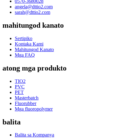
0570-3680028
angela@dttio2.com
sarah@dttio2.com
mahitungod kanato
Sertipiko
Kontaka Kami
Mahitungod Kanato
Mga FAQ
atong mga produkto
TIO2
PVC
PET
Masterbatch
Fluorubber
Mga fluoropolymer
balita
Balita sa Kompanya